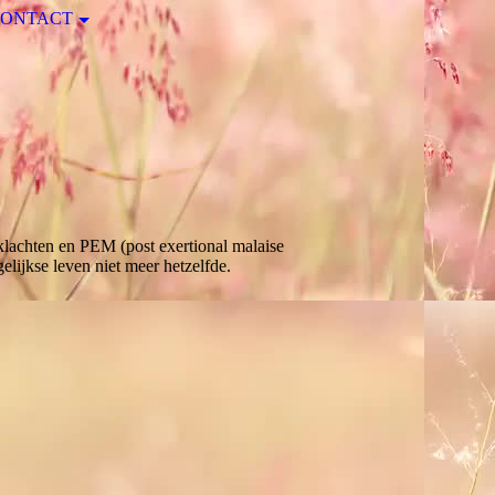
CONTACT
rklachten en PEM (post exertional malaise
gelijkse leven niet meer hetzelfde.