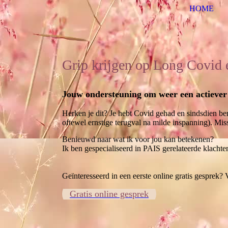
HOME
Grip krijgen op Long Covid 
Jouw ondersteuning om weer een actiever 
Herken je dit? Je hebt Covid gehad en sindsdien ben
oftewel ernstige terugval na milde inspanning). Missc
Benieuwd naar wat ik voor jou kan betekenen?
Ik ben gespecialiseerd in PAIS gerelateerde klacht
Geïnteresseerd in een eerste online gratis gesprek? 
Gratis online gesprek