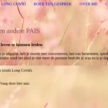
LONG COVID
BOEK EEN GESPREK
OVER MIJ
en andere PAIS
leven te kunnen leiden
 je uitgeput, heb je moeite met concentreren, last van hersenmist, spie
hien voelt het alsof je niet meer de persoon bent die je was en is je da
en (zoals Long Covid).
Vraag deze hier aan: