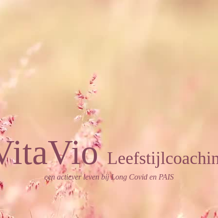
VitaVio
L
eefsti
jlcoachi
een actiever leven bij Long Covid en PAIS